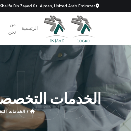
 Khalifa Bin Zayed St, Ajman, United Arab Emirates
من
الرئيسية
نحن
خدما
الخدمات
التخصصي
/
الخدمات
الت