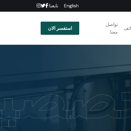
English
تابعنا:
تواصل
ائف
استفسر الان
معنا
خصصي