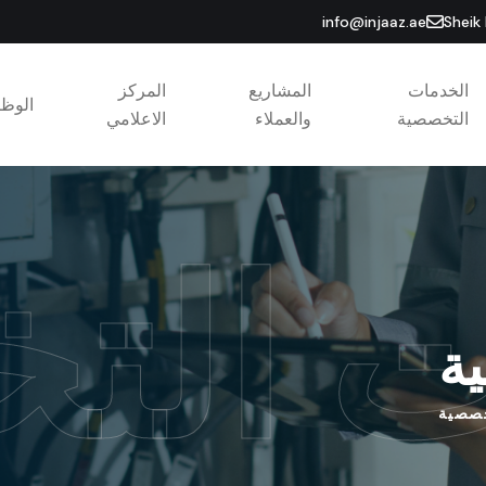
info@injaaz.ae
Sheik
الخدمات
المشاريع
المركز
الوظ
التخصصية
والعملاء
الاعلامي
ت الت
ة
خصصية