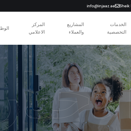
info@injaaz.ae
Sheik
الخدمات
المشاريع
المركز
الوظ
التخصصية
والعملاء
الاعلامي
لأخبار