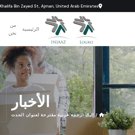
 Khalifa Bin Zayed St, Ajman, United Arab Emirates
من
الرئيسية
نحن
ا
الأخبار
/
إليك
ترجمة
عربية
مقترحة
لعنوان
الحدث